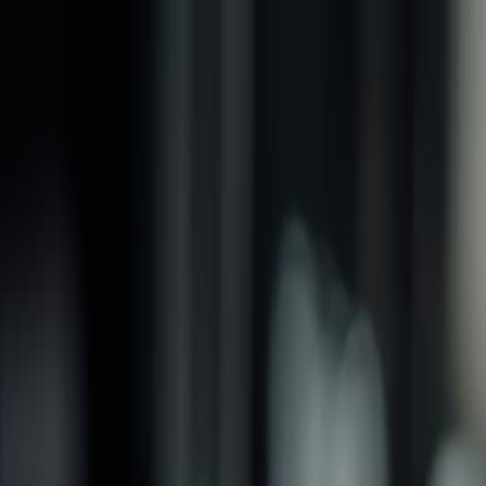
品牌
產品
螺紋加工類