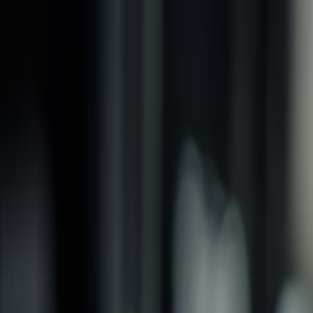
品牌
產品
螺紋加工類