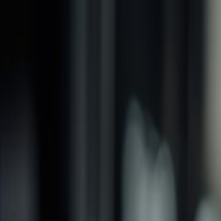
品牌
產品
螺紋加工類