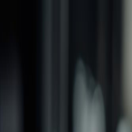
品牌
產品
螺紋加工類