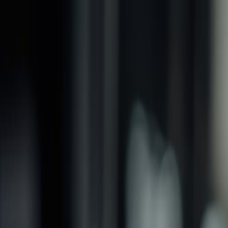
品牌
產品
螺紋加工類