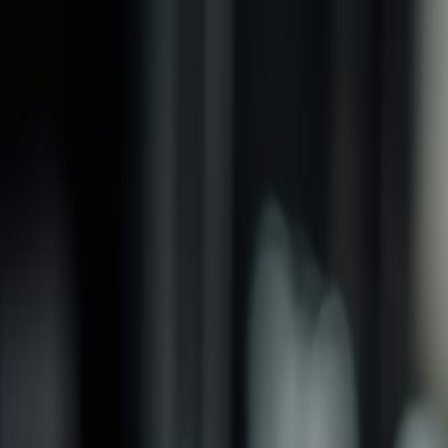
品牌
產品
螺紋加工類