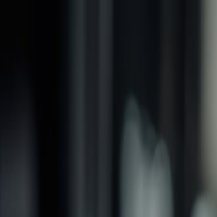
品牌
產品
螺紋加工類