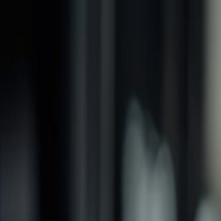
品牌
產品
螺紋加工類