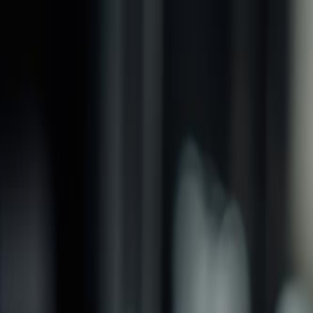
品牌
產品
螺紋加工類